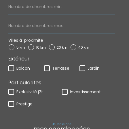
Nombre
de
chambres
min
Nombre
de
chambres
max
Villes à proximité
5 km
10 km
20 km
40 km
Extérieur
Balcon
Terrasse
Jardin
Particularites
Exclusivité j2t
Investissement
Prestige
Je renseigne
mes coordonnées