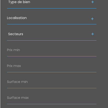
Type de bien
de
bien
Localisation
Secteurs
Secteurs
Prix
min
Prix
max
Surface
min
Surface
max