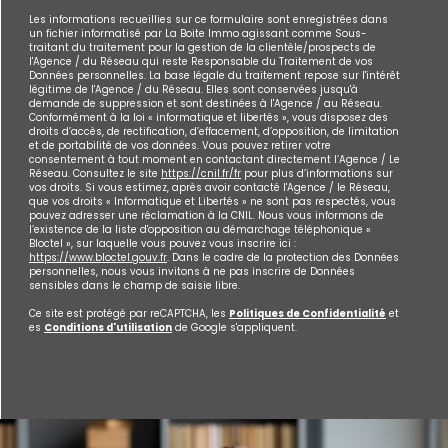
Les informations recueillies sur ce formulaire sont enregistrées dans
un fichier informatisé par La Boite Immo agissant comme Sous-
traitant du traitement pour la gestion de la clientèle/prospects de
l'Agence / du Réseau qui reste Responsable du Traitement de vos
Données personnelles. La base légale du traitement repose sur l'intérêt
légitime de l'Agence / du Réseau. Elles sont conservées jusqu'à
demande de suppression et sont destinées à l'Agence / au Réseau.
Conformément à la loi « informatique et libertés », vous disposez des
droits d’accès, de rectification, d’effacement, d’opposition, de limitation
et de portabilité de vos données. Vous pouvez retirer votre
consentement à tout moment en contactant directement l’Agence / Le
Réseau. Consultez le site
https://cnil.fr/fr
pour plus d’informations sur
vos droits. Si vous estimez, après avoir contacté l'Agence / le Réseau,
que vos droits « Informatique et Libertés » ne sont pas respectés, vous
pouvez adresser une réclamation à la CNIL. Nous vous informons de
l’existence de la liste d'opposition au démarchage téléphonique «
Bloctel », sur laquelle vous pouvez vous inscrire ici :
https://www.bloctel.gouv.fr
. Dans le cadre de la protection des Données
personnelles, nous vous invitons à ne pas inscrire de Données
sensibles dans le champ de saisie libre.
Ce site est protégé par reCAPTCHA, les
Politiques de Confidentialité
et
es
Conditions d'utilisation
de Google s'appliquent.