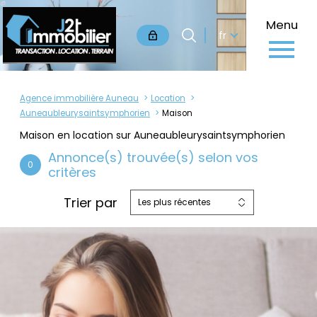
Langue
Menu
Langue
fr
0
Accueil
fr
Agence immobilière Auneau
Location
Auneaubleurysaintsymphorien
Maison
Maison en location sur Auneaubleurysaintsymphorien
Annonce(s) trouvée(s) selon vos
0
critères
Trier par
Les plus récentes