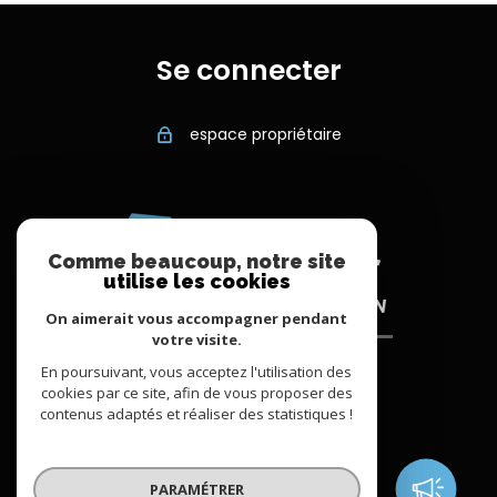
Se connecter
espace propriétaire
Comme beaucoup, notre site
utilise les cookies
On aimerait vous accompagner pendant
votre visite.
En poursuivant, vous acceptez l'utilisation des
cookies par ce site, afin de vous proposer des
contenus adaptés et réaliser des statistiques !
© 2022
Tous droits réservés
PARAMÉTRER
Traduction powered by Google