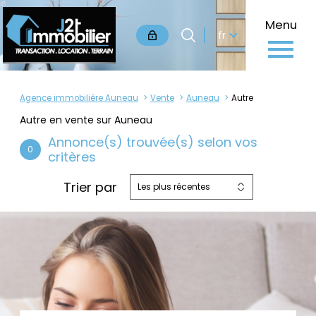
Langue
Menu
Langue
fr
0
Accueil
fr
Agence immobilière Auneau
Vente
Auneau
Autre
Autre en vente sur Auneau
Annonce(s) trouvée(s) selon vos
0
critères
Trier par
Les plus récentes