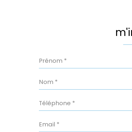
m'i
Prénom
*
Nom
*
Téléphone
*
Email
Loisirs
Ecoles
*