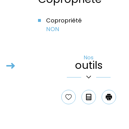
Copropriété
NON
Nos
outils
+
−
Sélectionner
Calculatrice
Impri