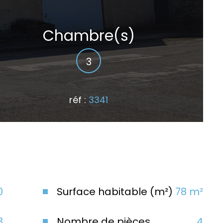
Chambre(s)
3
réf :
3341
Le bien
en vidéo
0
Surface habitable (m²)
78 m²
3
Nombre de pièces
4