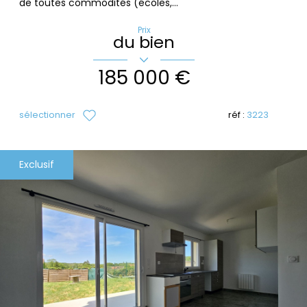
de toutes commodités (écoles,...
Prix
du bien
185 000 €
sélectionner
réf :
3223
Exclusif