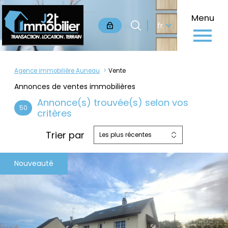
Langue
Menu
Langue
fr
0
Accueil
fr
Agence immobilière Auneau
Vente
Annonces de ventes immobilières
Annonce(s) trouvée(s) selon vos
50
critères
Trier par
Les plus récentes
Nouveauté