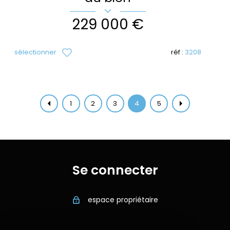
229 000 €
sélectionner
réf :
3208
1
2
3
4
5
Se connecter
espace propriétaire