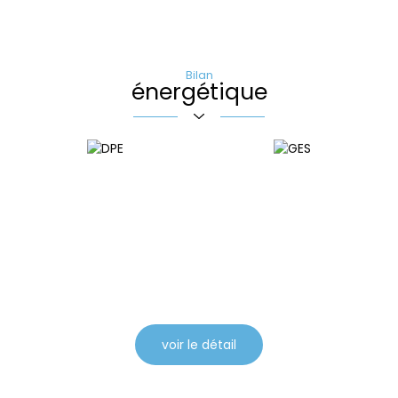
Bilan
énergétique
Loisirs
Ecoles
Bibliothèque
Collège
École maternelle
École primaire
Pratique
Bureau de poste
voir le détail
Mairie