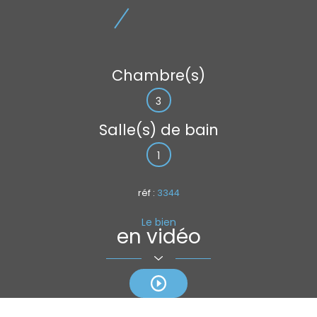
Chambre(s)
3
Salle(s) de bain
1
réf :
3344
Le bien
en vidéo