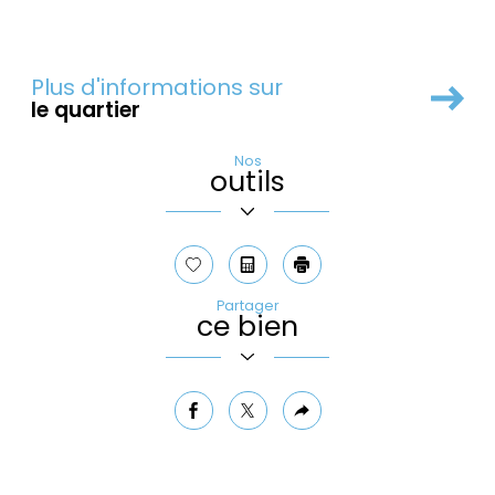
Plus d'informations sur
le quartier
Nos
Leaflet
|
©
Maps
|
© OpenStreetMap
Jawg
outils
+
−
Sélectionner
Calculatrice
Imprimer
Partager
ce bien
facebook
twitter
Plus
de
partage