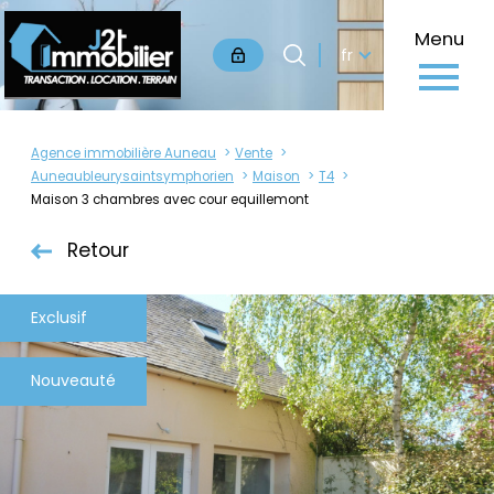
Langue
Menu
Langue
fr
0
Accueil
fr
Agence immobilière Auneau
Vente
Auneaubleurysaintsymphorien
Maison
T4
Maison 3 chambres avec cour equillemont
Retour
Exclusif
Nouveauté